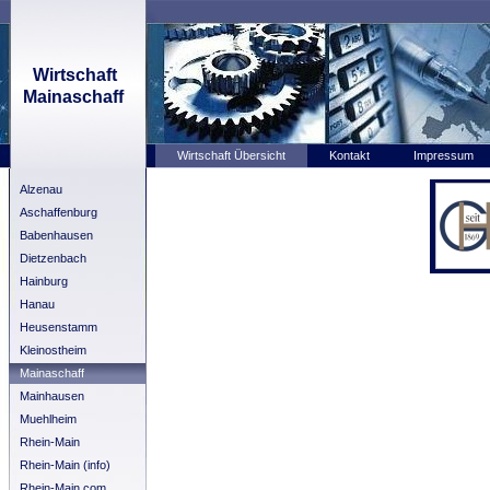
Wirtschaft
Mainaschaff
Wirtschaft Übersicht
Kontakt
Impressum
Alzenau
Aschaffenburg
Babenhausen
Dietzenbach
Hainburg
Hanau
Heusenstamm
Kleinostheim
Mainaschaff
Mainhausen
Muehlheim
Rhein-Main
Rhein-Main (info)
Rhein-Main.com