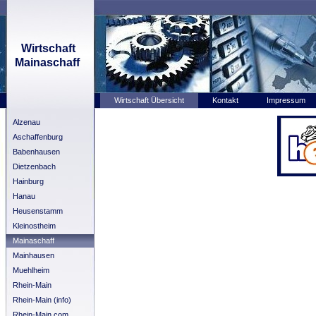
Wirtschaft
Mainaschaff
Wirtschaft Übersicht
Kontakt
Impressum
Alzenau
Aschaffenburg
Babenhausen
Dietzenbach
Hainburg
Hanau
Heusenstamm
Kleinostheim
Mainaschaff
Mainhausen
Muehlheim
Rhein-Main
Rhein-Main (info)
Rhein-Main.com